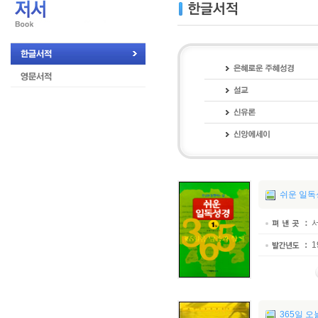
쉬운 일독성
1
365일 오늘