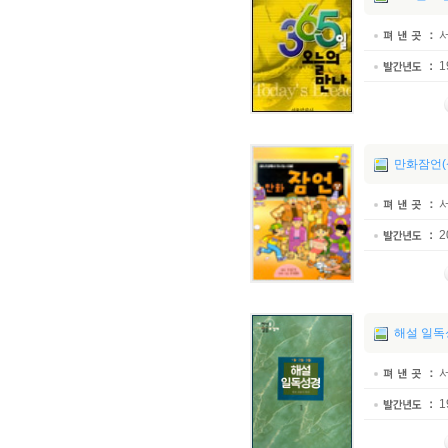
1
만화잠언(
2
해설 일독성
1